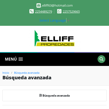
elliff63@hotmail.com
2254489279
2257529665
Select Language
▼
MENÚ
Inicio
Búsqueda avanzada
Búsqueda avanzada
Búsqueda avanzada