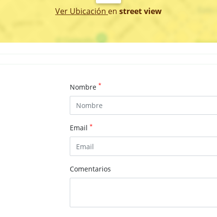
Ver Ubicación
en
street view
*
Nombre
*
Email
Comentarios