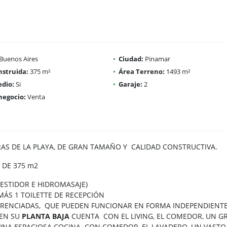
Buenos Aires
Ciudad:
Pinamar
nstruida:
375 m²
Área Terreno:
1493 m²
dio:
Si
Garaje:
2
negocio:
Venta
AS DE LA PLAYA, DE GRAN TAMAÑO Y CALIDAD CONSTRUCTIVA.
 DE 375 m2
VESTIDOR E HIDROMASAJE)
ÁS 1 TOILETTE DE RECEPCIÓN
FERENCIADAS, QUE PUEDEN FUNCIONAR EN FORMA INDEPENDIENTE
 EN SU
PLANTA BAJA
CUENTA CON EL LIVING, EL COMEDOR, UN GR
, UNA ESPACIOSA COCINA CON COMEDOR, EL LAVADERO, UN VASTO