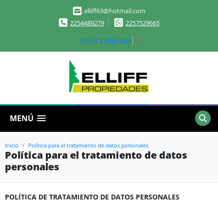
elliff63@hotmail.com
2254489279
2257529665
Select Language
▼
MENÚ
Inicio
Política para el tratamiento de datos personales
Política para el tratamiento de datos
personales
POLÍTICA DE TRATAMIENTO DE DATOS PERSONALES