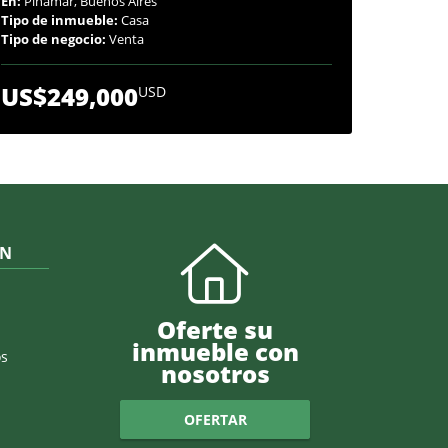
En:
Pinamar, Buenos Aires
Tipo de inmueble:
Casa
Tipo de negocio:
Venta
US$249,000
USD
ÓN
Oferte su
inmueble con
s
nosotros
OFERTAR