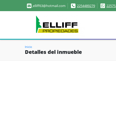
elliff63@hotmail.com
2254489279
22575
Inicio
Detalles del inmueble