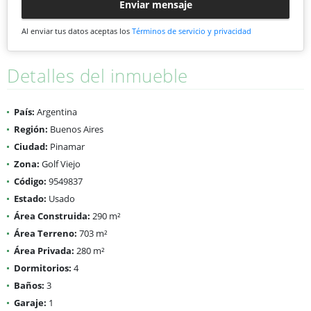
Enviar mensaje
Al enviar tus datos aceptas los
Términos de servicio y privacidad
Detalles del inmueble
País:
Argentina
Región:
Buenos Aires
Ciudad:
Pinamar
Zona:
Golf Viejo
Código:
9549837
Estado:
Usado
Área Construida:
290 m²
Área Terreno:
703 m²
Área Privada:
280 m²
Dormitorios:
4
Baños:
3
Garaje:
1