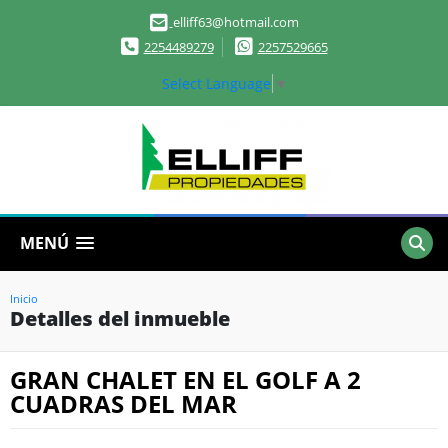
elliff63@hotmail.com
2254489279
2257529665
Select Language
▼
MENÚ
Inicio
Detalles del inmueble
GRAN CHALET EN EL GOLF A 2
CUADRAS DEL MAR