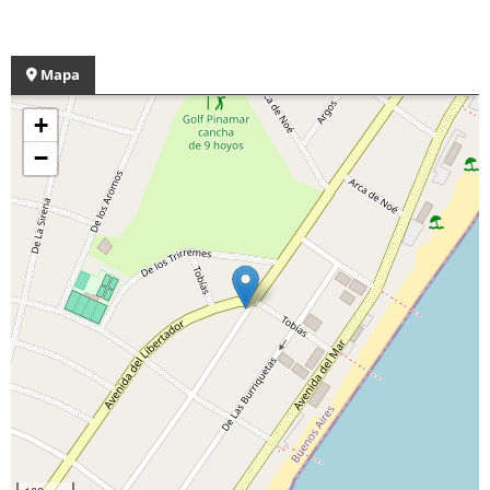
Mapa
+
−