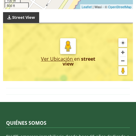
100 m
500 ft
Leaflet
| Wasi - ©
OpenStreetMap
Street View
Ver Ubicación
en
street
view
QUIÉNES SOMOS