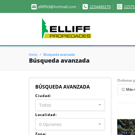
elliff63@hotmail.com
2254489279
22575
Inicio
Búsqueda avanzada
Búsqueda avanzada
Ordenar p
BÚSQUEDA AVANZADA
Más 
Ciudad:
Todos
Localidad:
0 Opciones
Zona: