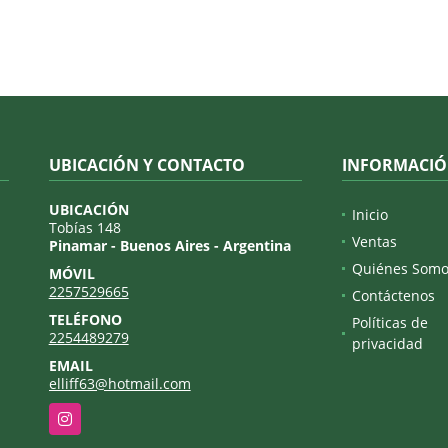
UBICACIÓN Y CONTACTO
INFORMACI
UBICACIÓN
Inicio
Tobías 148
Ventas
Pinamar - Buenos Aires - Argentina
Quiénes Somo
MÓVIL
2257529665
Contáctenos
TELÉFONO
Políticas de
2254489279
privacidad
EMAIL
elliff63@hotmail.com
Instagram