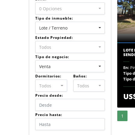
0 Opciones
Tipo de inmueble:
Lote / Terreno
Estado Propiedad:
Todos
LOTE
SEND
Tipo de negocio:
Venta
En:
Pi
Tipo 
Dormitorios:
Baños:
Tipo 
Todos
Todos
US
Precio desde:
Precio hasta:
1