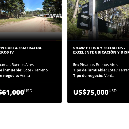
 EN COSTA ESMERALDA
SHAW E /LISA Y ESCUALOS -
EROS IV
EXCELENTE UBICACIÓN Y DIS
namar, Buenos Aires
En:
Pinamar, Buenos Aires
de inmueble:
Lote / Terreno
Tipo de inmueble:
Lote / Terre
de negocio:
Venta
Tipo de negocio:
Venta
$61,000
US$75,000
USD
USD