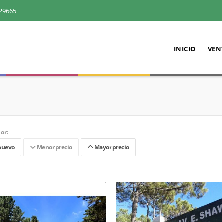
29665
INICIO
VEN
or:
nuevo
Menor precio
Mayor precio