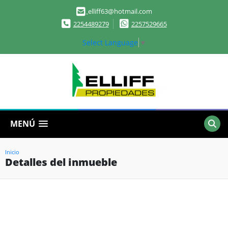
elliff63@hotmail.com
2254489279
2257529665
Select Language
▼
MENÚ
Inicio
Detalles del inmueble