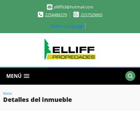
elliff63@hotmail.com
2254489279
2257529665
Select Language
▼
MENÚ
Inicio
Detalles del inmueble