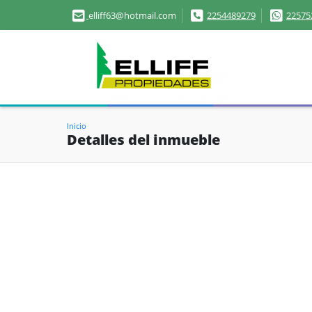
elliff63@hotmail.com
2254489279
22575
Inicio
Detalles del inmueble