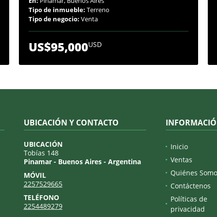
En:
Pinamar, Buenos Aires
Tipo de inmueble:
Terreno
Tipo de negocio:
Venta
US$95,000
USD
UBICACIÓN Y CONTACTO
INFORMACI
UBICACIÓN
Inicio
Tobías 148
Ventas
Pinamar - Buenos Aires - Argentina
Quiénes Somo
MÓVIL
2257529665
Contáctenos
TELÉFONO
Políticas de
2254489279
privacidad