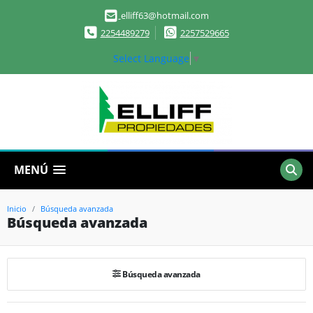
elliff63@hotmail.com
2254489279
2257529665
Select Language
▼
MENÚ
Inicio
Búsqueda avanzada
Búsqueda avanzada
Búsqueda avanzada