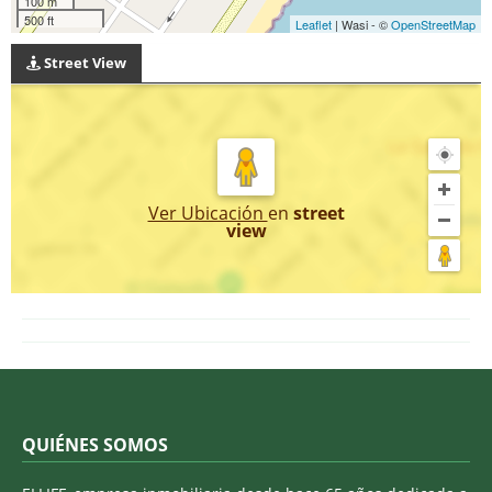
100 m
500 ft
Leaflet
| Wasi - ©
OpenStreetMap
Street View
Ver Ubicación
en
street
view
QUIÉNES SOMOS