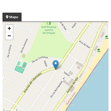
Mapa
+
−