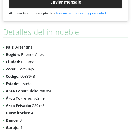
Enviar mensaje
Al enviar tus datos aceptas los
Términos de servicio y privacidad
Detalles del inmueble
País:
Argentina
Región:
Buenos Aires
Ciudad:
Pinamar
Zona:
Golf Viejo
Código:
9583943
Estado:
Usado
Área Construida:
290 m²
Área Terreno:
703 m²
Área Privada:
280 m²
Dormitorios:
4
Baños:
3
Garaje:
1