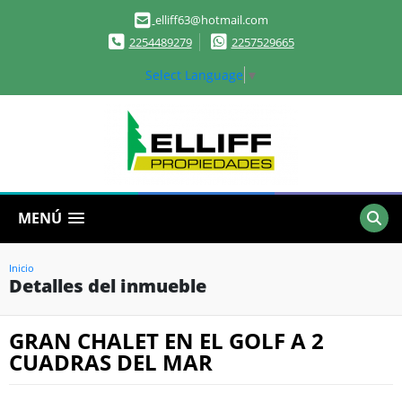
elliff63@hotmail.com
2254489279
2257529665
Select Language
▼
MENÚ
Inicio
Detalles del inmueble
GRAN CHALET EN EL GOLF A 2
CUADRAS DEL MAR