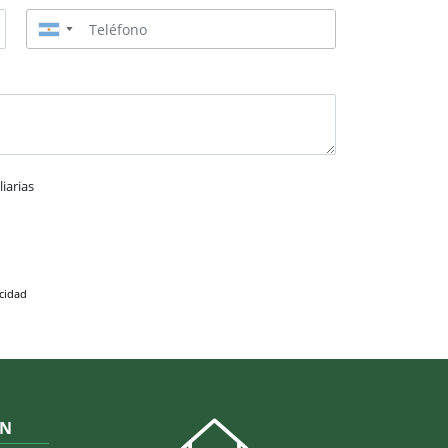
▼
iarias
acidad
ÓN