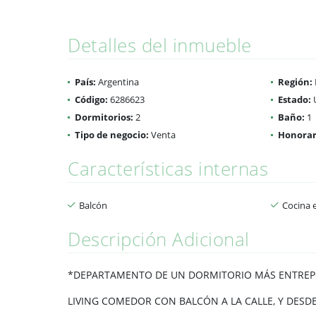
Detalles del inmueble
País:
Argentina
Región:
Código:
6286623
Estado:
Dormitorios:
2
Baño:
1
Tipo de negocio:
Venta
Honorar
Características internas
Balcón
Cocina 
Descripción Adicional
*DEPARTAMENTO DE UN DORMITORIO MÁS ENTREPI
LIVING COMEDOR CON BALCÓN A LA CALLE, Y DESDE