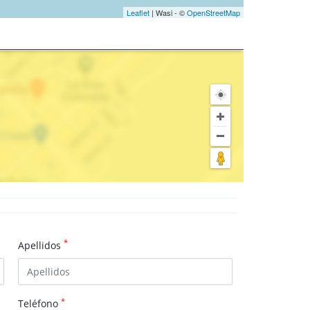
Leaflet
| Wasi - ©
OpenStreetMap
*
Apellidos
*
Teléfono