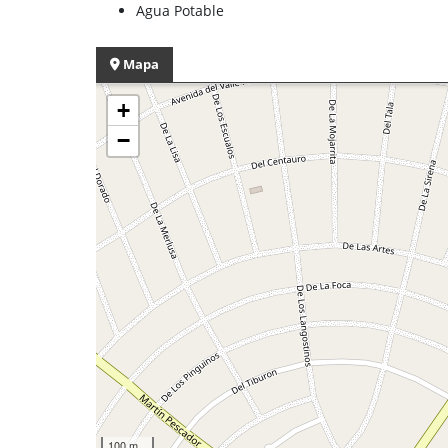
Agua Potable
Mapa
+
−
100 m