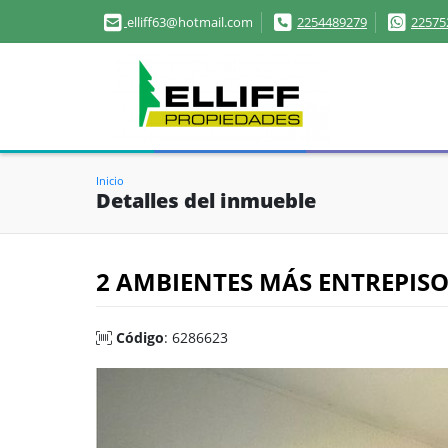
elliff63@hotmail.com
2254489279
22575
Inicio
Detalles del inmueble
2 AMBIENTES MÁS ENTREPISO
Código
: 6286623