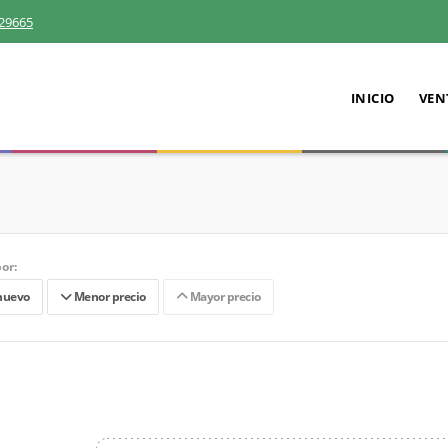
29665
INICIO
VEN
or:
nuevo
Menor precio
Mayor precio