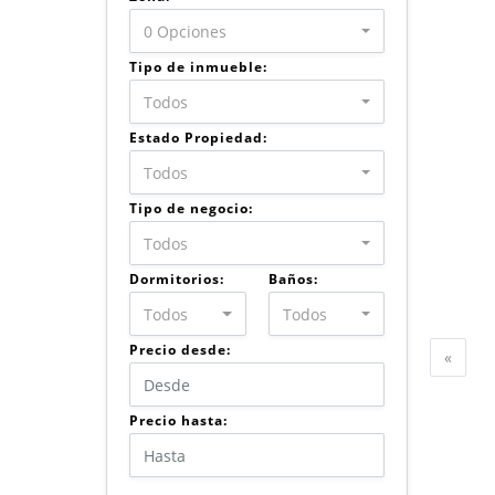
0 Opciones
Tipo de inmueble:
Todos
Estado Propiedad:
Todos
Tipo de negocio:
Todos
Dormitorios:
Baños:
Todos
Todos
Precio desde:
Anter
«
Precio hasta: