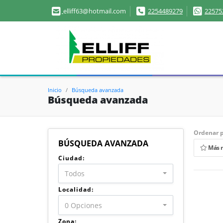
elliff63@hotmail.com
2254489279
22575
Inicio
Búsqueda avanzada
Búsqueda avanzada
Ordenar p
BÚSQUEDA AVANZADA
Más 
Ciudad:
Todos
Localidad:
0 Opciones
Zona: