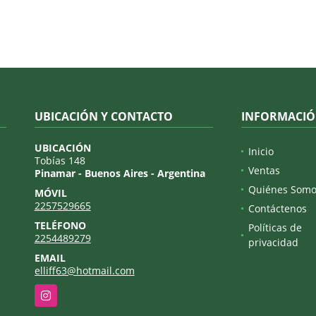
UBICACIÓN Y CONTACTO
INFORMACI
UBICACIÓN
Inicio
Tobías 148
Ventas
Pinamar - Buenos Aires - Argentina
Quiénes Somo
MÓVIL
2257529665
Contáctenos
TELÉFONO
Políticas de
2254489279
privacidad
EMAIL
elliff63@hotmail.com
Instagram