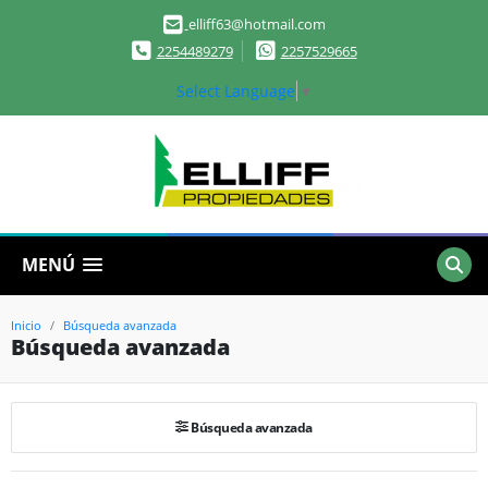
elliff63@hotmail.com
2254489279
2257529665
Select Language
▼
MENÚ
Inicio
Búsqueda avanzada
Búsqueda avanzada
Búsqueda avanzada